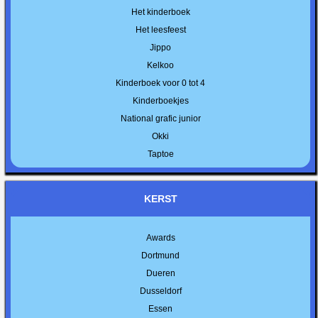
Het kinderboek
Het leesfeest
Jippo
Kelkoo
Kinderboek voor 0 tot 4
Kinderboekjes
National grafic junior
Okki
Taptoe
KERST
Awards
Dortmund
Dueren
Dusseldorf
Essen