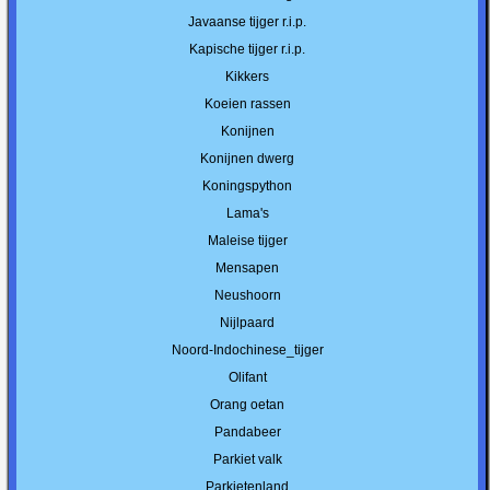
Javaanse tijger r.i.p.
Kapische tijger r.i.p.
Kikkers
Koeien rassen
Konijnen
Konijnen dwerg
Koningspython
Lama's
Maleise tijger
Mensapen
Neushoorn
Nijlpaard
Noord-Indochinese_tijger
Olifant
Orang oetan
Pandabeer
Parkiet valk
Parkietenland