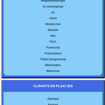
Integritymessenger
Irc.nieuwsgroep
Jrc
Klient
Meidenchat
Mirande
Msn
Pirch
Powerchat
Proteus(mac)
Trillian (programma)
Webchatters
Webvrouw
CLIPARTS EN PLAATJES
Alphabet
Animals