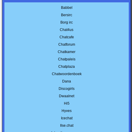
Babbel
Bersirc
Borg irc
Chat4us
Chatcafe
Chatforum
Chatkamer
Chatpaleis
Chatplaza
Chatwoordenboek
Dana
Discogirls
Dwaalnet
Hi5
Hyves
Icechat
Ilse.chat