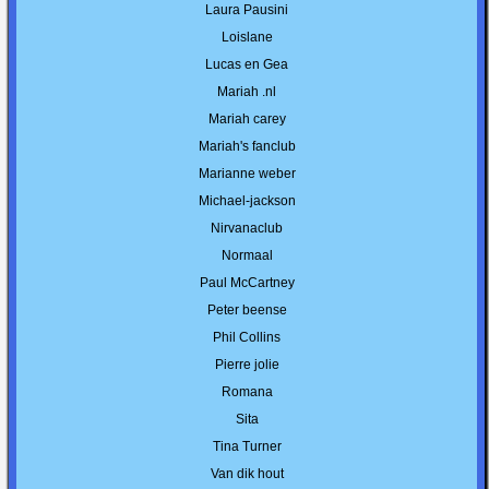
Laura Pausini
Loislane
Lucas en Gea
Mariah .nl
Mariah carey
Mariah's fanclub
Marianne weber
Michael-jackson
Nirvanaclub
Normaal
Paul McCartney
Peter beense
Phil Collins
Pierre jolie
Romana
Sita
Tina Turner
Van dik hout