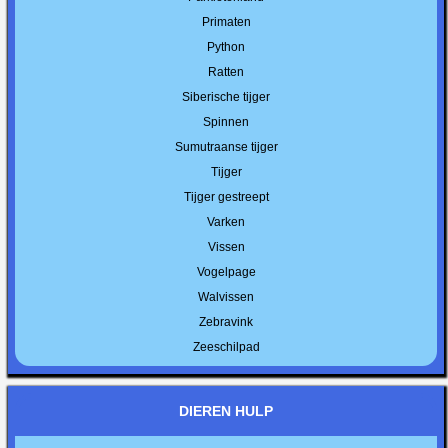
Primaten
Python
Ratten
Siberische tijger
Spinnen
Sumutraanse tijger
Tijger
Tijger gestreept
Varken
Vissen
Vogelpage
Walvissen
Zebravink
Zeeschilpad
DIEREN HULP