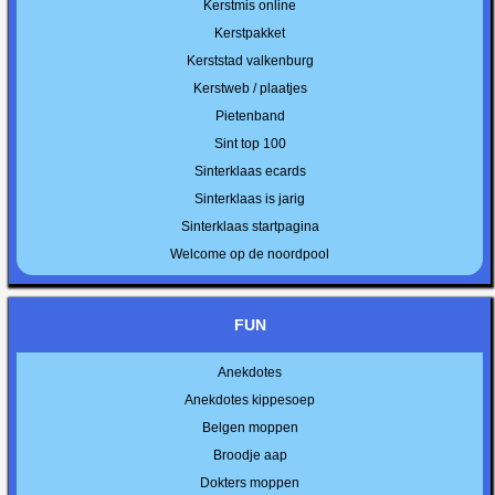
Kerstmis online
Kerstpakket
Kerststad valkenburg
Kerstweb / plaatjes
Pietenband
Sint top 100
Sinterklaas ecards
Sinterklaas is jarig
Sinterklaas startpagina
Welcome op de noordpool
FUN
Anekdotes
Anekdotes kippesoep
Belgen moppen
Broodje aap
Dokters moppen