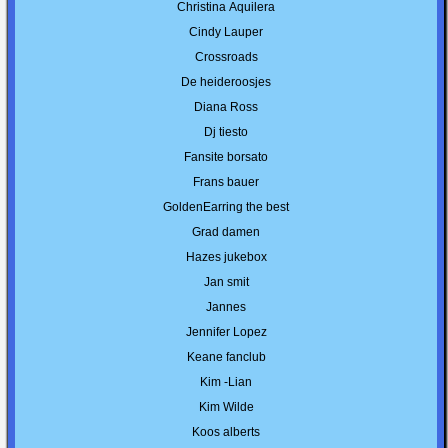
Christina Aquilera
Cindy Lauper
Crossroads
De heideroosjes
Diana Ross
Dj tiesto
Fansite borsato
Frans bauer
GoldenEarring the best
Grad damen
Hazes jukebox
Jan smit
Jannes
Jennifer Lopez
Keane fanclub
Kim -Lian
Kim Wilde
Koos alberts