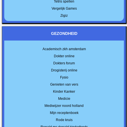
Tetris spellen
Vergelijk Games
Zigiz
GEZONDHEID
Academisch zkh amsterdam
Dokter online
Dokters forum
Drogisterij online
Fysio
Genieten van vers
Kinder Kanker
Medicie
Mediwijzer noord holland
Mijn receptenboek
Rode kruis
Ronald mc donald kinderfonds