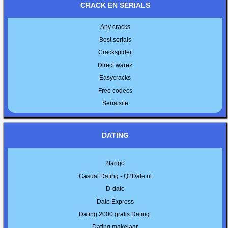
CRACK EN SERIALS
Any cracks
Best serials
Crackspider
Direct warez
Easycracks
Free codecs
Serialsite
DATING
2tango
Casual Dating - Q2Date.nl
D-date
Date Express
Dating 2000 gratis Dating.
Dating makelaar