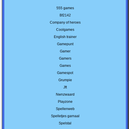
555 games
Bf2142
Company of heroes
Coolgames
English trainer
Gamepunt
Gamer
Gamers
Games
Gamespot
Grumpie
Jft
Nwnzwaard
Playzone
Spellenweb
Spelletjes garnaal
Spelstal