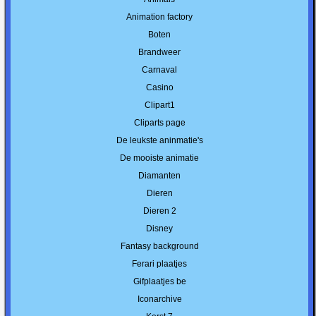
Animation factory
Boten
Brandweer
Carnaval
Casino
Clipart1
Cliparts page
De leukste aninmatie's
De mooiste animatie
Diamanten
Dieren
Dieren 2
Disney
Fantasy background
Ferari plaatjes
Gifplaatjes be
Iconarchive