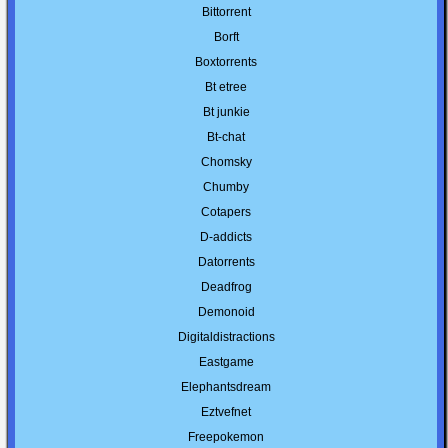
Bittorrent
Borft
Boxtorrents
Bt etree
Bt junkie
Bt-chat
Chomsky
Chumby
Cotapers
D-addicts
Datorrents
Deadfrog
Demonoid
Digitaldistractions
Eastgame
Elephantsdream
Eztvefnet
Freepokemon