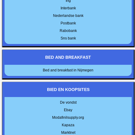
Ing
Interbank
Nederlandse bank
Postbank
Rabobank
Sns bank
BED AND BREAKFAST
Bed and breakfast in Nijmegen
BIED EN KOOPSITES
De vondst
Ebay
Modafinilsupply.org
Kapaza
Marktnet