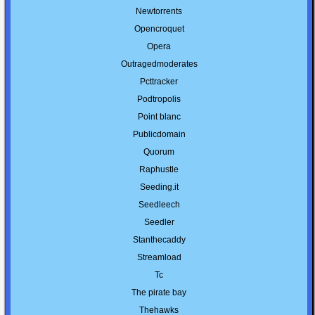
Newtorrents
Opencroquet
Opera
Outragedmoderates
Pcttracker
Podtropolis
Point blanc
Publicdomain
Quorum
Raphustle
Seeding.it
Seedleech
Seedler
Stanthecaddy
Streamload
Tc
The pirate bay
Thehawks