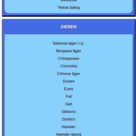
Yellow dating
DIEREN
Balinese tijger r.i.p.
Bengalse tijger
Chimpansee
Chinchilla
Chinese tijger
Duiven
Ezels
Fret
Geit
Gibbons
Gorilla's
Hamster
Hamster dwerg