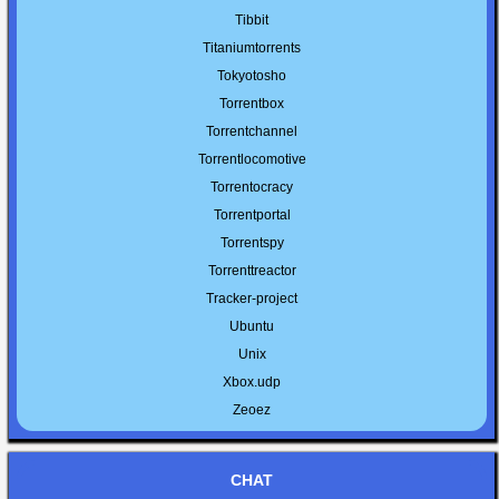
Tibbit
Titaniumtorrents
Tokyotosho
Torrentbox
Torrentchannel
Torrentlocomotive
Torrentocracy
Torrentportal
Torrentspy
Torrenttreactor
Tracker-project
Ubuntu
Unix
Xbox.udp
Zeoez
CHAT