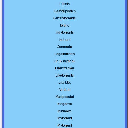
Fulldls
Gameupdates
Grizzlytorrents
Ibiblio
Indytorrents
Isohunt
Jamendo
Legaltorrents
Linux.mybook
Linuxtracker
Livetorrents
Lnx-bbc
Mabula
Mariposahd
Megnova
Mininova
Mvtorrent
Mytorrent