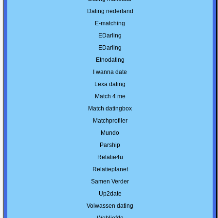
Dating nederland
E-matching
EDarling
EDarling
Etnodating
I wanna date
Lexa dating
Match 4 me
Match datingbox
Matchprofiler
Mundo
Parship
Relatie4u
Relatieplanet
Samen Verder
Up2date
Volwassen dating
Webliefde